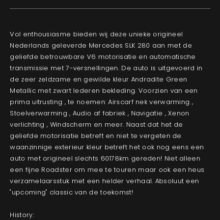
Vol enthousiasme bieden wij deze unieke origineel
Nederlands geleverde Mercedes SLK 280 aan met de
geliefde betrouwbare V6 motorisatie en automatische
transmissie met 7-versnellingen. De auto is uitgevoerd in
de zeer zeldzame en gewilde kleur Andradite Green
Metallic met zwart lederen bekleding. Voorzien van een
prima uitrusting , te noemen: Airscarf nek verwarming ,
Stoelverwarming , Audio af fabriek , Navigatie , Xenon
verlichting , Windscherm en meer. Naast dat het de
geliefde motorisatie betreft en niet te vergeten de
waanzinnige exterieur kleur betreft het ook nog eens een
auto met origineel slechts 60178km gereden! Niet alleen
een fijne Roadster om mee te touren maar ook een heus
verzamelaarsstuk met een helder verhaal. Absoluut een
"upcoming" classic van de toekomst!
History: