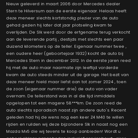
Nieuw geleverd in maart 2006 door Mercedes dealer
Stern te Hilversum aan de eerste eigenaar. Helaas heeft
deze meneer slechts kortstondig plezier van de auto
gehad gezien hij later dat jaar plotseling kwam te
overlijden. De Slk werd door de erfgename terug verkocht
aan de leverende partij , destijds met slechts een paar
duizend kilometers op de teller. Eigenaar nummer twee ,
een oudere heer (geboortejaar 1932) kocht de auto bij
Mercedes Stern in december 2012. In de eerste jaren reed
hij met de auto maar naarmate zijn leeftijd vorderde
kwam de auto steeds minder uit de garage. Het bezit van
deze meneer hield maar liefst aan tot zomer 2024 , toen
de zoon (eigenaar nummer drie) de auto van vader
overnam. De tellerstand was in al die tijd inmiddels
opgelopen tot een magere 58***km. De zoon reed de
auto slechts sporadisch naast zijn andere auto's. Recent
geleden had hij de wens nog een keer Z4 M40 te willen
rijden en ruilden wij deze bijzondere Slk in naast nog een
Mazda Mx5 die wij tevens te koop aanbieden! Wordt u