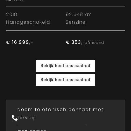
2
A
2018
92.548 km
Handgeschakeld
Benzine
€ 
€ 16.999,-
€ 353,
p/maand
Bekijk heel ons aanbod
Bekijk heel ons aanbod
Neem telefonisch contact met
ons op