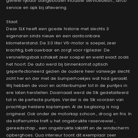
geheel rijklaar aangeboden inclusief servicebeurt , airco
service en apk bij aflevering.
Staat:
Deze SLK heeft een goede historie met slechts 3
eigenaren sinds nieuw en een aantoonbare
kilometerstand. De 3.0 liter V6-motor is soepel, zeer
krachtig, betrouwbaar en zorgt voor rijplezier. De
versnellingsbak schakelt zeer soepel en werkt exact zoals
het hoort. De auto werd bij binnenkomst optisch
geperfectioneerd gezien de oudere heer vanwege slecht
zicht her en der met de bumperhoekjes wat had geraakt.
Wij hebben de voor en achterbumper tot in de puntjes in
ere laten herstellen. Daarnaast werd de Slk gedetailleerd
tot in de perfecte puntjes. Verder is de Slk voorzien van
prachtige heldere koplampen. Al de beglazing is nog
origineel. Ook onder de motorkap schoon , droog en fris. In
de kofferruimte treft u het ongebruikte reservewiel ,
gereedschap , een ongebruikte lakstift en de windscherm
opberghoes. Qua interieur toont dit exemplaar zeer