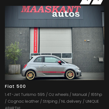
Fiat 500
M
1.4T-Jet Turismo 595 / Oz wheels / Manual / 165hp
28
/ Cognac leather / Striping / NL delivery / UNIQUE
Ka
ABARTH!